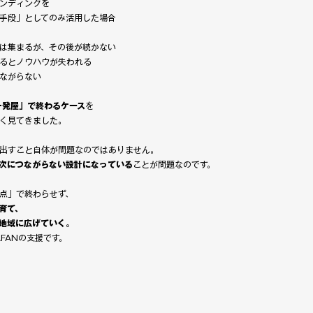
ンディングを
手段」としてのみ活用した場合
は集まるが、その後が続かない
るとノウハウが失われる
ながらない
一発屋」で終わるケース
を
く見てきました。
出すこと自体が問題なのではありません。
次につながらない設計になっている
ことが問題なのです。
点」で終わらせず、
育て、
地域に広げていく。
AFANの支援です。