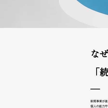
な
「
新規事業が進
個人の能力や