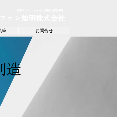
経営dockAI「crafanAI」開発と実証伴走
ファン総研株式会社
執筆
お問合せ
創造