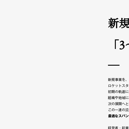
新
「3
新規事業を、
ロケットスタ
初期の軌道に
組織や地域に
次の展開へと
この一連の流
最適なスパン
経営者・起業