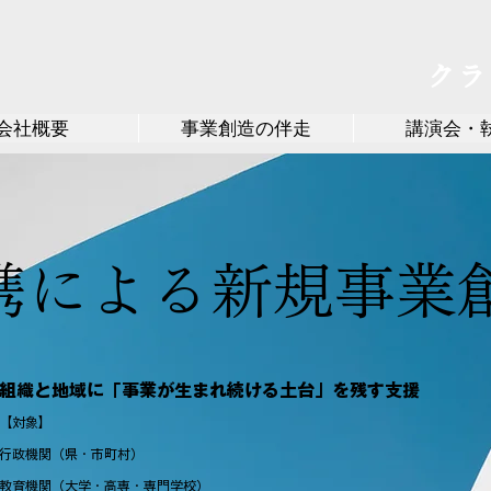
クラ
会社概要
事業創造の伴走
講演会・
携による
新規事業
組織と地域に「事業が生まれ続ける土台」を残す支援
【対象】
行政機関（県・市町村）
教育機関（大学・高専・専門学校）